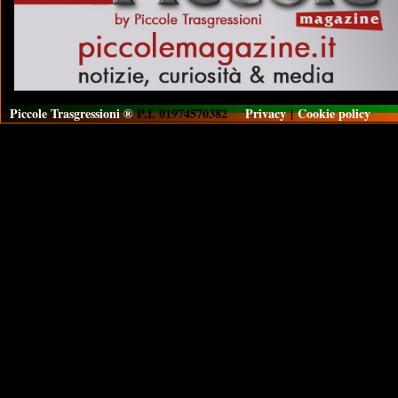
Piccole Trasgressioni ®
P.I. 01974570382
Privacy
|
Cookie policy