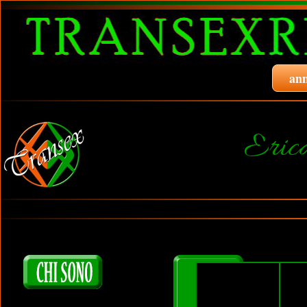
ann
Eric