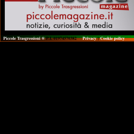
Piccole Trasgressioni ®
P.I. 01974570382
Privacy
|
Cookie policy