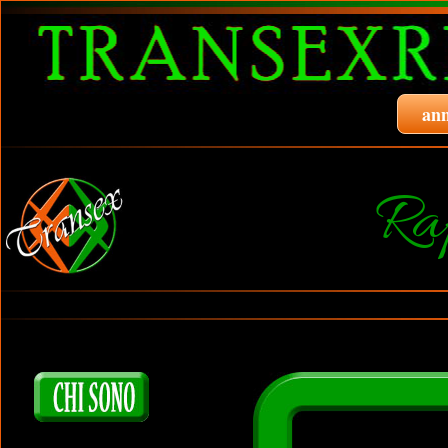
ann
Ra