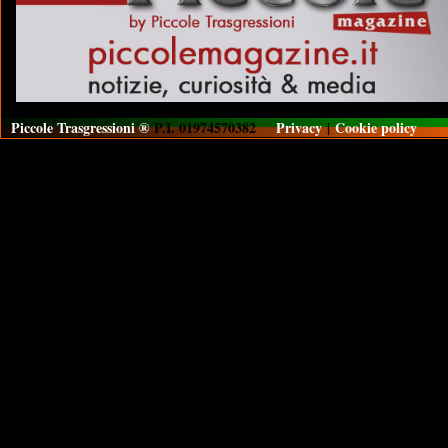
Piccole Trasgressioni ®
P.I. 01974570382
Privacy
|
Cookie policy