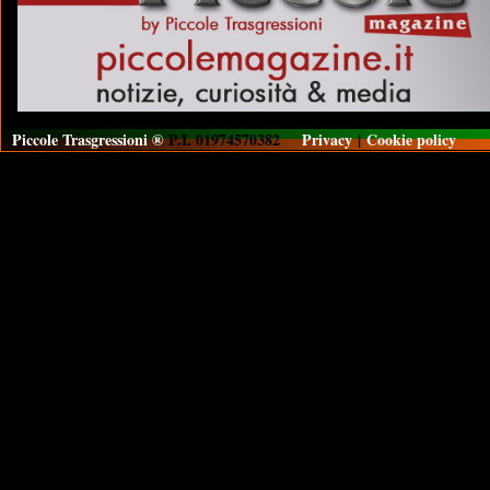
Piccole Trasgressioni ®
P.I. 01974570382
Privacy
|
Cookie policy